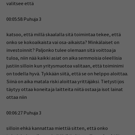
valitsee että
00:05:58 Puhuja 3
katsoo, että millä skaalalla sitä toimintaa tekee, että
onko se kokoaikaista vai osa-aikaista? Minkälaiset on
investoinnit? Paljonko tulee olemaan sitä voittoa ja
tuloa, niin nää kaikki asiat on aika semmoisia oleellisia
justiin silloin kun yritysmuotoa valitaan, että toiminimi
on todella hyvä. Tykkään siitä, että se on helppo aloittaa.
Siinä on aika matala riski aloittaa yrittäjäksi. Tietysti jos
täytyy ottaa koneita ja laitteita niitä ostaa ja isot lainat
ottaa niin
00:06:27 Puhuja 3
silloin ehkä kannattaa miettiä sitten, että onko