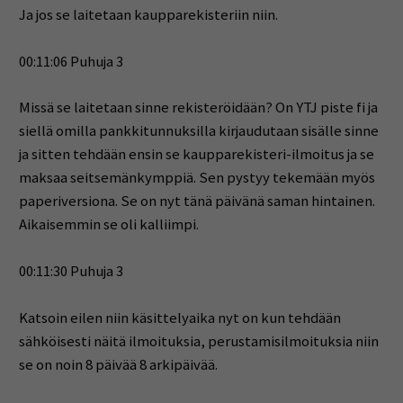
Ja jos se laitetaan kaupparekisteriin niin.
00:11:06 Puhuja 3
Missä se laitetaan sinne rekisteröidään? On YTJ piste fi ja
siellä omilla pankkitunnuksilla kirjaudutaan sisälle sinne
ja sitten tehdään ensin se kaupparekisteri-ilmoitus ja se
maksaa seitsemänkymppiä. Sen pystyy tekemään myös
paperiversiona. Se on nyt tänä päivänä saman hintainen.
Aikaisemmin se oli kalliimpi.
00:11:30 Puhuja 3
Katsoin eilen niin käsittelyaika nyt on kun tehdään
sähköisesti näitä ilmoituksia, perustamisilmoituksia niin
se on noin 8 päivää 8 arkipäivää.