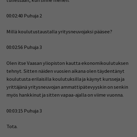
tullessaan, kun sinne menen.
00:02:40 Puhuja 2
Millä koulutustaustalla yritysneuvojaksi pääsee?
00:02:56 Puhuja 3
Olen itse Vaasan yliopiston kautta ekonomikoulutuksen
tehnyt. Sitten näiden vuosien aikana olen täydentänyt
koulutusta erilaisilla koulutuksilla ja käynyt kursseja ja
yrittäjänä yritysneuvojan ammattipätevyyskin on senkin
myös hankkinut ja sitten vapaa-ajalla on viime vuonna.
00:03:15 Puhuja 3
Tota.