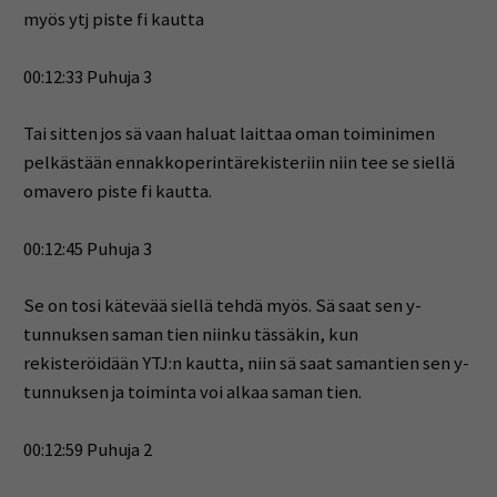
myös ytj piste fi kautta
00:12:33 Puhuja 3
Tai sitten jos sä vaan haluat laittaa oman toiminimen
pelkästään ennakkoperintärekisteriin niin tee se siellä
omavero piste fi kautta.
00:12:45 Puhuja 3
Se on tosi kätevää siellä tehdä myös. Sä saat sen y-
tunnuksen saman tien niinku tässäkin, kun
rekisteröidään YTJ:n kautta, niin sä saat samantien sen y-
tunnuksen ja toiminta voi alkaa saman tien.
00:12:59 Puhuja 2