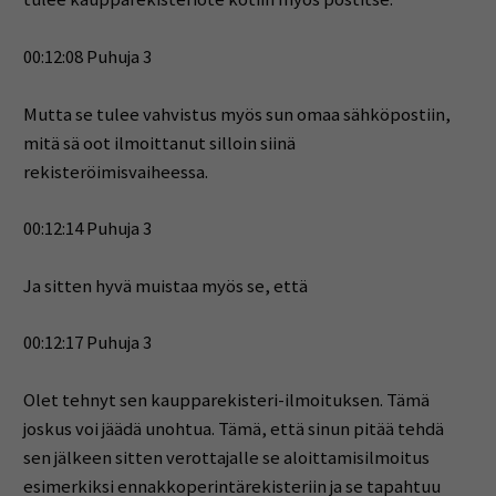
00:12:08 Puhuja 3
Mutta se tulee vahvistus myös sun omaa sähköpostiin,
mitä sä oot ilmoittanut silloin siinä
rekisteröimisvaiheessa.
00:12:14 Puhuja 3
Ja sitten hyvä muistaa myös se, että
00:12:17 Puhuja 3
Olet tehnyt sen kaupparekisteri-ilmoituksen. Tämä
joskus voi jäädä unohtua. Tämä, että sinun pitää tehdä
sen jälkeen sitten verottajalle se aloittamisilmoitus
esimerkiksi ennakkoperintärekisteriin ja se tapahtuu