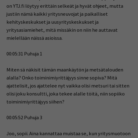
on YTJ.fi löytyy erittäin selkeät ja hyvät ohjeet, mutta
justiin nämä kaikki yritysneuvojat ja paikalliset
kehityskeskukset ja uusyrityskeskukset ja
yritysasiamiehet, mitä missäkin on niin he auttavat
mielellään näissä asioissa.
00:05:31 Puhuja 1
Miten sä näkisit tämän maankäytön ja metsätalouden
alalla? Onko toiminimiyrittäjyys sinne sopiva? Mitä
ajattelisit, jos ajattelee nyt vaikka olisi metsuri tai sitten
olisi joku konsultti, joka tekee alalle töitä, niin sopiiko
toiminimiyrittäjyys siihen?
00:05:52 Puhuja 3
Joo, sopii. Aina kannattaa muistaa se, kun yritysmuotoon