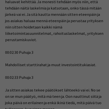
haluavat kehittää. Ja monesti tehdään myös niin, että
tehdään näitä laskelmia ja katsotaan, onko tässä mitään
järkeä vai ei. Ja sitä kautta mennään sitten eteenpäin ja
jos asiakas haluaa mennä eteenpäin ja perustaa yrityksen
niin sitten hoidetaan kaikki nämä
liiketoimintasuunnitelmat, rahoituslaskelmat, yrityksen
perustamiskuviot.
00:02:30 Puhuja 3
Mahdolliset starttirahat ja muut investointitukiasiat.
00:02:33 Puhuja 3
Ja sitten asiakas tekee päätökset lähteekö vai ei. No se
on se mun päätyö, mitä mä teen ja. Oon nauttinut siitä ja
joka päivä on erilainen ja enkä ikinä tiedä, mitä päivä tuo