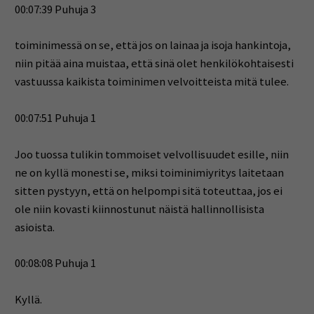
00:07:39 Puhuja 3
toiminimessä on se, että jos on lainaa ja isoja hankintoja,
niin pitää aina muistaa, että sinä olet henkilökohtaisesti
vastuussa kaikista toiminimen velvoitteista mitä tulee.
00:07:51 Puhuja 1
Joo tuossa tulikin tommoiset velvollisuudet esille, niin
ne on kyllä monesti se, miksi toiminimiyritys laitetaan
sitten pystyyn, että on helpompi sitä toteuttaa, jos ei
ole niin kovasti kiinnostunut näistä hallinnollisista
asioista.
00:08:08 Puhuja 1
Kyllä.