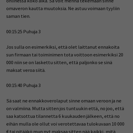
onlinessa koko aika. Sä voit mennä tekemään sinne
omaveron kautta muutoksia. Ne astuu voimaan tyyliin
saman tien.
00:15:25 Puhuja 3
Jos sulla on esimerkiksi, että olet laittanut ennakoita
sun firmaan tai toiminimen tota voittoon esimerkiksi 20
000 niin se on laskettu sitten, että paljonko se sinä
maksat veroa siitä.
00:15:40 Puhuja 3
Sä saat ne ennakkoverolaput sinne omaan veroon ja ne
on valmiina. Mutta sitten jos tuntuukin että, no joo, että
saa katsottua tilannetta 6 kuukauden jälkeen, että no
eihän mulla ole ollut voi verotettavaa tulokuvaan 10 000
€ tai pitääkö mun nyt maksaa sitten nää kaikki, mitä