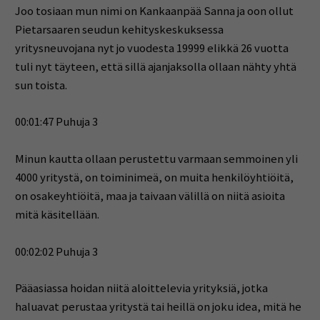
Joo tosiaan mun nimi on Kankaanpää Sanna ja oon ollut
Pietarsaaren seudun kehityskeskuksessa
yritysneuvojana nyt jo vuodesta 19999 elikkä 26 vuotta
tuli nyt täyteen, että sillä ajanjaksolla ollaan nähty yhtä
sun toista.
00:01:47 Puhuja 3
Minun kautta ollaan perustettu varmaan semmoinen yli
4000 yritystä, on toiminimeä, on muita henkilöyhtiöitä,
on osakeyhtiöitä, maa ja taivaan välillä on niitä asioita
mitä käsitellään.
00:02:02 Puhuja 3
Pääasiassa hoidan niitä aloittelevia yrityksiä, jotka
haluavat perustaa yritystä tai heillä on joku idea, mitä he