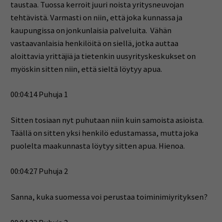
taustaa. Tuossa kerroit juuri noista yritysneuvojan
tehtävistä. Varmasti on niin, että joka kunnassa ja
kaupungissa on jonkunlaisia palveluita. Vähän
vastaavanlaisia henkilöitä on siellä, jotka auttaa
aloittavia yrittäjiä ja tietenkin uusyrityskeskukset on
myöskin sitten niin, että sieltä löytyy apua.
00:04:14 Puhuja 1
Sitten tosiaan nyt puhutaan niin kuin samoista asioista.
Täällä on sitten yksi henkilö edustamassa, mutta joka
puolelta maakunnasta löytyy sitten apua. Hienoa.
00:04:27 Puhuja 2
Sanna, kuka suomessa voi perustaa toiminimiyrityksen?