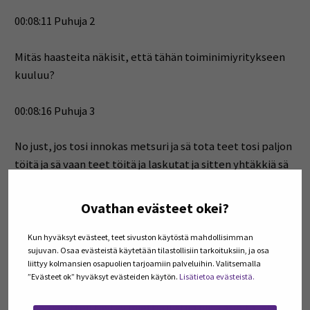
00:08:11 Puhuja 2
Mitäs haasteita näkisit, että tähän toiminimiyritykseen
kuuluu?
00:08:16 Puhuja 3
No just, jos tosi innokas metsuri ja sä tota teet tosi paljon
töitä ja sä vaan teet töitä ja laskutat ja sitten yhtäkkiä sä
huomaat, että sun voitto on 50 000 euroa vuodessa, niin
se voi olla sinänsä aika iso. Ei nyt veroriski, mutta se on
Ovathan evästeet okei?
verotuksellisesti
Kun hyväksyt evästeet, teet sivuston käytöstä mahdollisimman
sujuvan. Osaa evästeistä käytetään tilastollisiin tarkoituksiin, ja osa
00:08:34 Puhuja 3
liittyy kolmansien osapuolien tarjoamiin palveluihin. Valitsemalla
”Evästeet ok” hyväksyt evästeiden käytön.
Lisätietoa evästeistä.
ansiotulo aika iso määrä silloin, niin verotus nousee
tosiaan ja sitten täytyy miettiä justiin niitä asioita, että