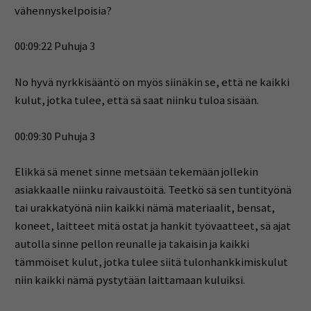
vähennyskelpoisia?
00:09:22 Puhuja 3
No hyvä nyrkkisääntö on myös siinäkin se, että ne kaikki
kulut, jotka tulee, että sä saat niinku tuloa sisään.
00:09:30 Puhuja 3
Elikkä sä menet sinne metsään tekemään jollekin
asiakkaalle niinku raivaustöitä. Teetkö sä sen tuntityönä
tai urakkatyönä niin kaikki nämä materiaalit, bensat,
koneet, laitteet mitä ostat ja hankit työvaatteet, sä ajat
autolla sinne pellon reunalle ja takaisin ja kaikki
tämmöiset kulut, jotka tulee siitä tulonhankkimiskulut
niin kaikki nämä pystytään laittamaan kuluiksi.