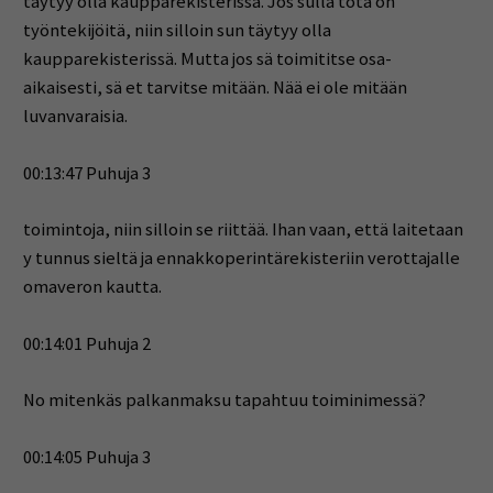
täytyy olla kaupparekisterissä. Jos sulla tota on
työntekijöitä, niin silloin sun täytyy olla
kaupparekisterissä. Mutta jos sä toimititse osa-
aikaisesti, sä et tarvitse mitään. Nää ei ole mitään
luvanvaraisia.
00:13:47 Puhuja 3
toimintoja, niin silloin se riittää. Ihan vaan, että laitetaan
y tunnus sieltä ja ennakkoperintärekisteriin verottajalle
omaveron kautta.
00:14:01 Puhuja 2
No mitenkäs palkanmaksu tapahtuu toiminimessä?
00:14:05 Puhuja 3