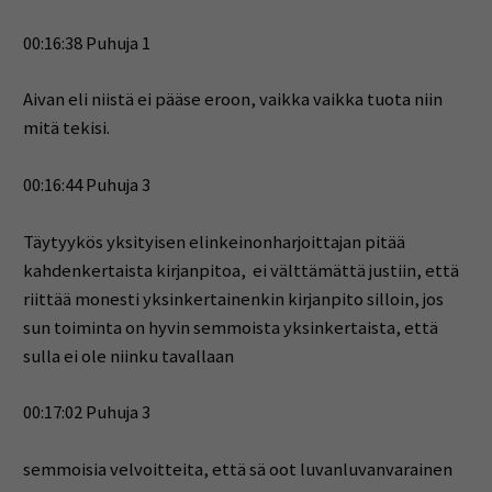
00:16:38 Puhuja 1
Aivan eli niistä ei pääse eroon, vaikka vaikka tuota niin
mitä tekisi.
00:16:44 Puhuja 3
Täytyykös yksityisen elinkeinonharjoittajan pitää
kahdenkertaista kirjanpitoa, ei välttämättä justiin, että
riittää monesti yksinkertainenkin kirjanpito silloin, jos
sun toiminta on hyvin semmoista yksinkertaista, että
sulla ei ole niinku tavallaan
00:17:02 Puhuja 3
semmoisia velvoitteita, että sä oot luvanluvanvarainen