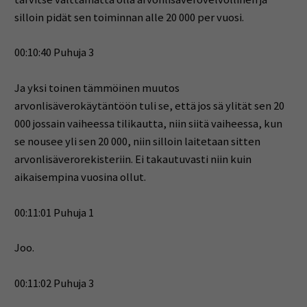
silloin pidät sen toiminnan alle 20 000 per vuosi.
00:10:40 Puhuja 3
Ja yksi toinen tämmöinen muutos
arvonlisäverokäytäntöön tuli se, että jos sä ylität sen 20
000 jossain vaiheessa tilikautta, niin siitä vaiheessa, kun
se nousee yli sen 20 000, niin silloin laitetaan sitten
arvonlisäverorekisteriin. Ei takautuvasti niin kuin
aikaisempina vuosina ollut.
00:11:01 Puhuja 1
Joo.
00:11:02 Puhuja 3