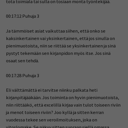
tota toimiala tai sulla on tosiaan monta työntekijää.
00:17:12 Puhuja 3
Ja tämmöiset asiat vaikuttaa siihen, että onko se
kaksinkertainen vai yksinkertainen, että jos sinulla on
pienimuotoista, niin se riittää se yksinkertainen ja sinä
pystyt tekemään sen kirjanpidon myös itse. Jos sinä
osaat sen tehdä.
00:17:28 Puhuja 3
Eli välttämättä ei tarvitse niinku palkata heti
kirjanpitäjääkään. Jos toiminta on hyvin pienimuotoista,
niin riittääkö, että excelillä kirjaa vain tulot toiseen riviin
ja menot toiseen riviin? Joo kyllä ja sitten kerran
vuodessa tekee sen veroilmoituksen, joka on
vitoslomake. Se näkyy sitten suoraan siellä omassa