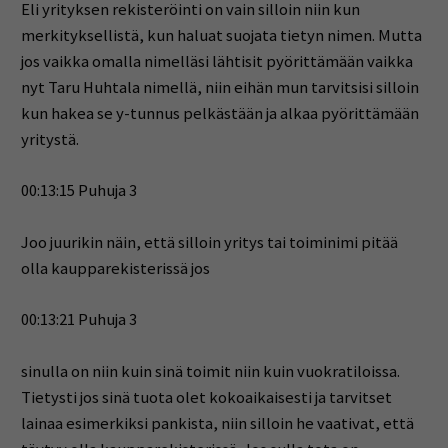
Eli yrityksen rekisteröinti on vain silloin niin kun
merkityksellistä, kun haluat suojata tietyn nimen. Mutta
jos vaikka omalla nimelläsi lähtisit pyörittämään vaikka
nyt Taru Huhtala nimellä, niin eihän mun tarvitsisi silloin
kun hakea se y-tunnus pelkästään ja alkaa pyörittämään
yritystä.
00:13:15 Puhuja 3
Joo juurikin näin, että silloin yritys tai toiminimi pitää
olla kaupparekisterissä jos
00:13:21 Puhuja 3
sinulla on niin kuin sinä toimit niin kuin vuokratiloissa.
Tietysti jos sinä tuota olet kokoaikaisesti ja tarvitset
lainaa esimerkiksi pankista, niin silloin he vaativat, että