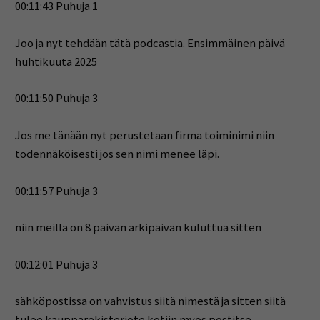
00:11:43 Puhuja 1
Joo ja nyt tehdään tätä podcastia. Ensimmäinen päivä
huhtikuuta 2025
00:11:50 Puhuja 3
Jos me tänään nyt perustetaan firma toiminimi niin
todennäköisesti jos sen nimi menee läpi.
00:11:57 Puhuja 3
niin meillä on 8 päivän arkipäivän kuluttua sitten
00:12:01 Puhuja 3
sähköpostissa on vahvistus siitä nimestä ja sitten siitä
tulee kaupparekisteriote kotiin myös postitse.