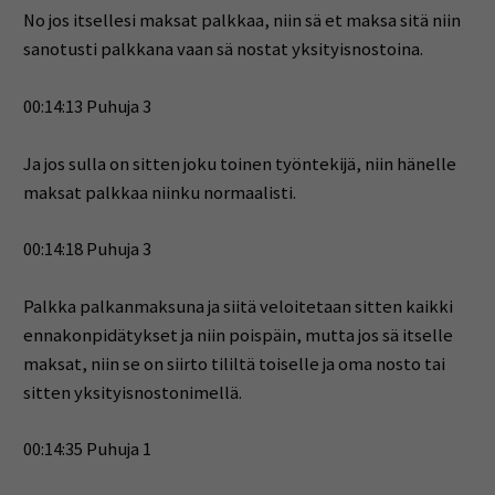
No jos itsellesi maksat palkkaa, niin sä et maksa sitä niin
sanotusti palkkana vaan sä nostat yksityisnostoina.
00:14:13 Puhuja 3
Ja jos sulla on sitten joku toinen työntekijä, niin hänelle
maksat palkkaa niinku normaalisti.
00:14:18 Puhuja 3
Palkka palkanmaksuna ja siitä veloitetaan sitten kaikki
ennakonpidätykset ja niin poispäin, mutta jos sä itselle
maksat, niin se on siirto tililtä toiselle ja oma nosto tai
sitten yksityisnostonimellä.
00:14:35 Puhuja 1