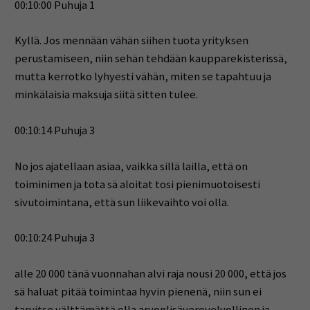
00:10:00 Puhuja 1
Kyllä. Jos mennään vähän siihen tuota yrityksen
perustamiseen, niin sehän tehdään kaupparekisterissä,
mutta kerrotko lyhyesti vähän, miten se tapahtuu ja
minkälaisia maksuja siitä sitten tulee.
00:10:14 Puhuja 3
No jos ajatellaan asiaa, vaikka sillä lailla, että on
toiminimen ja tota sä aloitat tosi pienimuotoisesti
sivutoimintana, että sun liikevaihto voi olla.
00:10:24 Puhuja 3
alle 20 000 tänä vuonnahan alvi raja nousi 20 000, että jos
sä haluat pitää toimintaa hyvin pienenä, niin sun ei
tarvitse välttämättä olla arvonlisäverovelvollinen ja