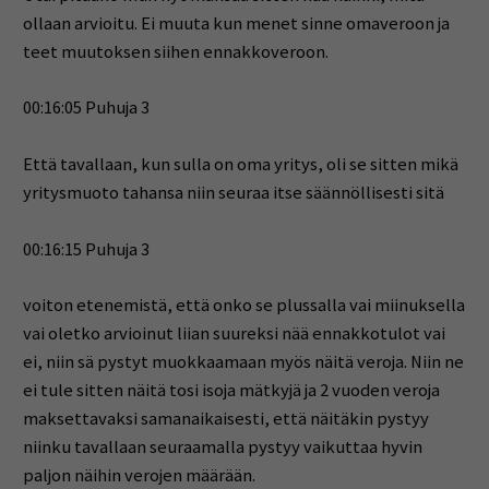
ollaan arvioitu. Ei muuta kun menet sinne omaveroon ja
teet muutoksen siihen ennakkoveroon.
00:16:05 Puhuja 3
Että tavallaan, kun sulla on oma yritys, oli se sitten mikä
yritysmuoto tahansa niin seuraa itse säännöllisesti sitä
00:16:15 Puhuja 3
voiton etenemistä, että onko se plussalla vai miinuksella
vai oletko arvioinut liian suureksi nää ennakkotulot vai
ei, niin sä pystyt muokkaamaan myös näitä veroja. Niin ne
ei tule sitten näitä tosi isoja mätkyjä ja 2 vuoden veroja
maksettavaksi samanaikaisesti, että näitäkin pystyy
niinku tavallaan seuraamalla pystyy vaikuttaa hyvin
paljon näihin verojen määrään.