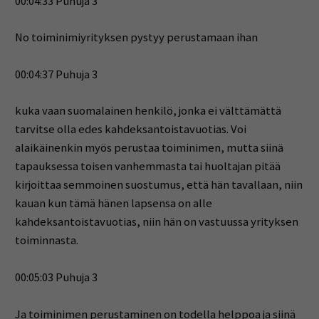
00:04:33 Puhuja 3
No toiminimiyrityksen pystyy perustamaan ihan
00:04:37 Puhuja 3
kuka vaan suomalainen henkilö, jonka ei välttämättä
tarvitse olla edes kahdeksantoistavuotias. Voi
alaikäinenkin myös perustaa toiminimen, mutta siinä
tapauksessa toisen vanhemmasta tai huoltajan pitää
kirjoittaa semmoinen suostumus, että hän tavallaan, niin
kauan kun tämä hänen lapsensa on alle
kahdeksantoistavuotias, niin hän on vastuussa yrityksen
toiminnasta.
00:05:03 Puhuja 3
Ja toiminimen perustaminen on todella helppoa ja siinä