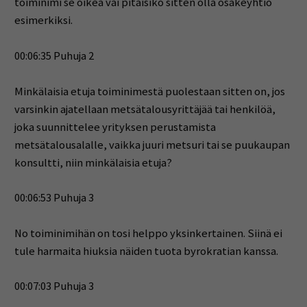
toiminimi se oikea vai pitäisikö sitten olla osakeyhtiö
esimerkiksi.
00:06:35 Puhuja 2
Minkälaisia etuja toiminimestä puolestaan sitten on, jos
varsinkin ajatellaan metsätalousyrittäjää tai henkilöä,
joka suunnittelee yrityksen perustamista
metsätalousalalle, vaikka juuri metsuri tai se puukaupan
konsultti, niin minkälaisia etuja?
00:06:53 Puhuja 3
No toiminimihän on tosi helppo yksinkertainen. Siinä ei
tule harmaita hiuksia näiden tuota byrokratian kanssa.
00:07:03 Puhuja 3