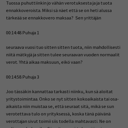
Tuossa puhuttiinkin jo vähän verotuksesta ja ja tuota
ennakkoveroista. Miksi sä näet että se on heti alussa
tärkeää se ennakkovero maksaa? Sen yrittäjän
00:14:48 Puhuja 1
seuraava vuosi tuo sitten sitten tuota, niin mahdollisesti
niitä mätkyjä ja sitten tulee seuraavan vuoden normaalit
verot. Yhtä aikaa maksuun, eikö vaan?
00:14:58 Puhuja 3
Joo tässäkin kannattaa tarkasti niinku, kun sä aloitat
yritystoimintaa. Onko se nyt sitten kokoaikaista tai osa-
aikaista niin muistaa se, että seuraat sitä, mikä se sun
verotettava tulo on yrityksessä, koska tänä päivänä
verottajan sivut toimii siis todella mahtavasti. Ne on