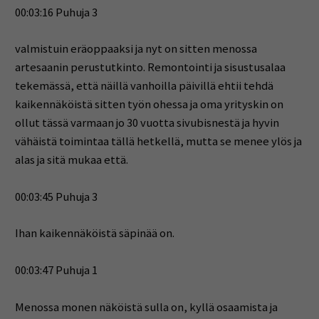
00:03:16 Puhuja 3
valmistuin eräoppaaksi ja nyt on sitten menossa
artesaanin perustutkinto. Remontointi ja sisustusalaa
tekemässä, että näillä vanhoilla päivillä ehtii tehdä
kaikennäköistä sitten työn ohessa ja oma yrityskin on
ollut tässä varmaan jo 30 vuotta sivubisnestä ja hyvin
vähäistä toimintaa tällä hetkellä, mutta se menee ylös ja
alas ja sitä mukaa että.
00:03:45 Puhuja 3
Ihan kaikennäköistä säpinää on.
00:03:47 Puhuja 1
Menossa monen näköistä sulla on, kyllä osaamista ja