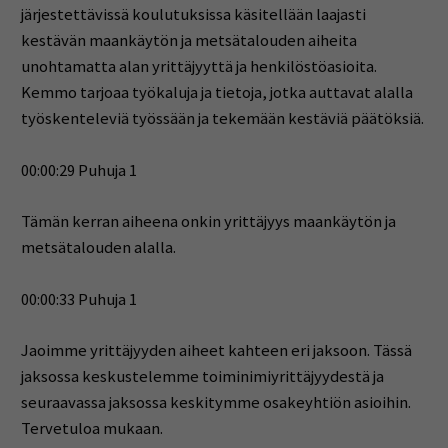
järjestettävissä koulutuksissa käsitellään laajasti
kestävän maankäytön ja metsätalouden aiheita
unohtamatta alan yrittäjyyttä ja henkilöstöasioita.
Kemmo tarjoaa työkaluja ja tietoja, jotka auttavat alalla
työskenteleviä työssään ja tekemään kestäviä päätöksiä.
00:00:29 Puhuja 1
Tämän kerran aiheena onkin yrittäjyys maankäytön ja
metsätalouden alalla.
00:00:33 Puhuja 1
Jaoimme yrittäjyyden aiheet kahteen eri jaksoon. Tässä
jaksossa keskustelemme toiminimiyrittäjyydestä ja
seuraavassa jaksossa keskitymme osakeyhtiön asioihin.
Tervetuloa mukaan.