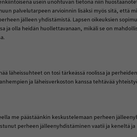
lenkiintoisena usein unohtuvan tietona niin huostaan
uun palvelutarpeen arvioinnin lisäksi myös sitä, että mi
ä perheen jälleen yhdistämistä. Lapsen oikeuksien sopim
ja olla heidän huollettavanaan, mikäli se on mahdollista.
a.
ä läheissuhteet on tosi tärkeässä roolissa ja perheiden j
vanhempien ja läheisverkoston kanssa tehtävää yhteisty
ella me päästäänkin keskustelemaan perheen jälleeny
tunut perheen jälleenyhdistäminen vaatii ja keneltä ja mi