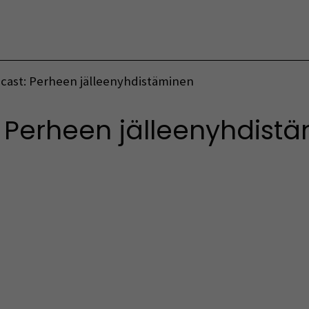
Vaihda kieltä
ast: Perheen jälleenyhdistäminen
 Perheen jälleenyhdist