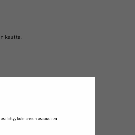
n kautta.
a osa liittyy kolmansien osapuolien