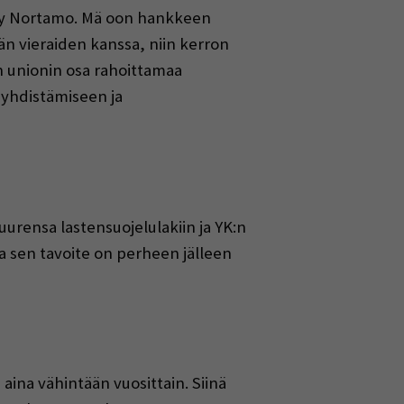
nny Nortamo. Mä oon hankkeen
än vieraiden kanssa, niin kerron
 unionin osa rahoittamaa
nyhdistämiseen ja
urensa lastensuojelulakiin ja YK:n
a sen tavoite on perheen jälleen
 aina vähintään vuosittain. Siinä