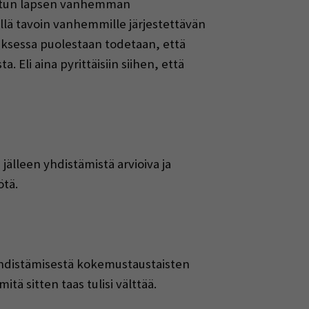
otetun lapsen vanhemman
llä tavoin vanhemmille järjestettävän
uksessa puolestaan todetaan, että
 Eli aina pyrittäisiin siihen, että
älleen yhdistämistä arvioiva ja
ötä.
hdistämisestä kokemustaustaisten
tä sitten taas tulisi välttää.