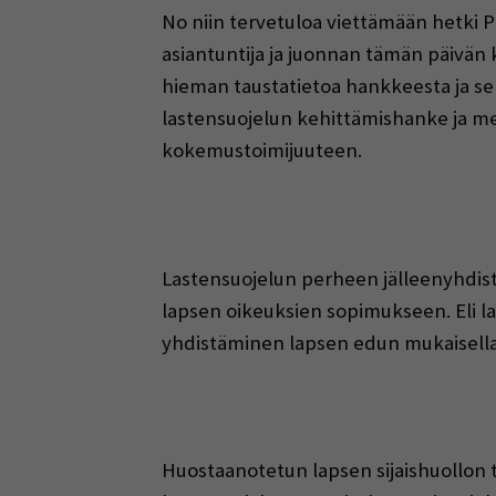
No niin tervetuloa viettämään hetki
asiantuntija ja juonnan tämän päivän 
hieman taustatietoa hankkeesta ja s
lastensuojelun kehittämishanke ja me
kokemustoimijuuteen.
Lastensuojelun perheen jälleenyhdistä
lapsen oikeuksien sopimukseen. Eli la
yhdistäminen lapsen edun mukaisella 
Huostaanotetun lapsen sijaishuollon ta