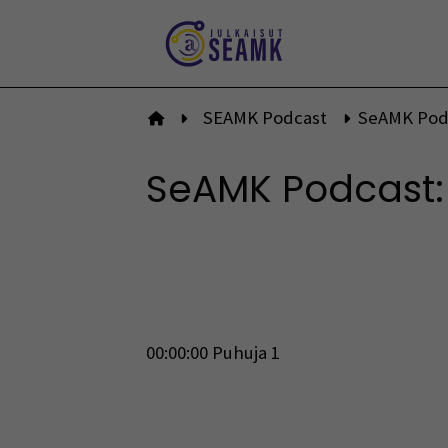
Siirry
sisältöön
SEAMK Podcast
SeAMK Podc
Etusivulle
SeAMK Podcast:
00:00:00 Puhuja 1