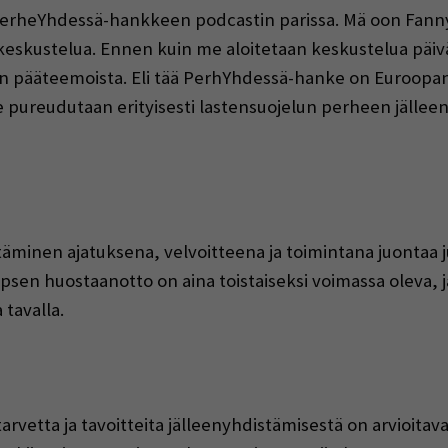
 PerheYhdessä-hankkeen podcastin parissa. Mä oon Fa
keskustelua. Ennen kuin me aloitetaan keskustelua päiv
en pääteemoista. Eli tää PerhYhdessä-hanke on Euroopan
 pureudutaan erityisesti lastensuojelun perheen jällee
minen ajatuksena, velvoitteena ja toimintana juontaa ju
psen huostaanotto on aina toistaiseksi voimassa oleva, j
tavalla.
rvetta ja tavoitteita jälleenyhdistämisestä on arvioitava