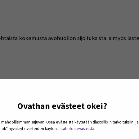
taista kokemusta avohuollon sijoituksista ja myös laste
Ovathan evästeet okei?
 mahdollisimman sujuvan. Osaa evästeistä käytetään tilastollisiin tarkoituksiin, j
et ok” hyväksyt evästeiden käytön.
Lisätietoa evästeistä.