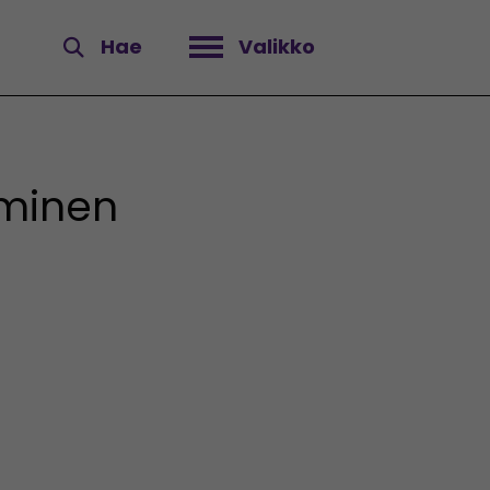
Hae
Valikko
Avaa valikko
äminen