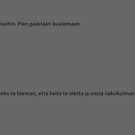
isuihin. Pian päästään kuulemaan.
teko te hieman, että keitä te olette ja mistä näkökulmast