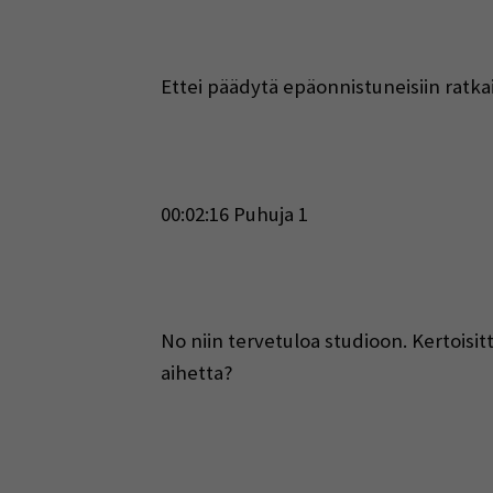
Ettei päädytä epäonnistuneisiin ratka
00:02:16 Puhuja 1
No niin tervetuloa studioon. Kertoisit
aihetta?