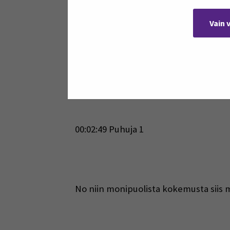
00:02:41 Puhuja 3
Vain 
Ja mä oon Sanna ja mulla on oman lap
00:02:49 Puhuja 1
No niin monipuolista kokemusta siis 