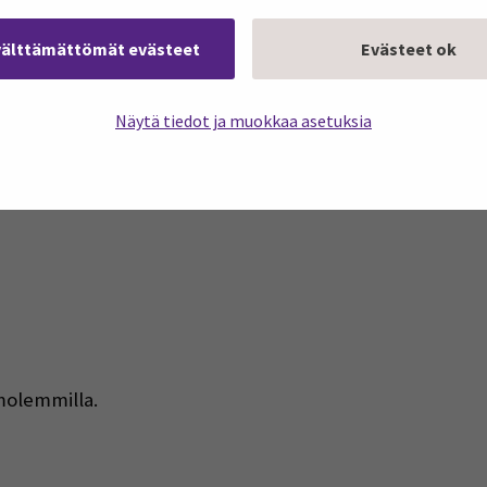
välttämättömät evästeet
Evästeet ok
Näytä tiedot ja muokkaa asetuksia
sen sijoituksesta kokemus ja opiskelin myös kokemusasi
molemmilla.