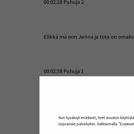
00:02:28 Puhuja 2
Elikkä mä oon Jenna ja tota on omakoh
00:02:38 Puhuja 1
Joo, kiva kun oot täällä tänään.
Kun hyväksyt evästeet, teet sivuston käytöstä
tarjoamiin palveluihin. Valitsemalla ”Eväste