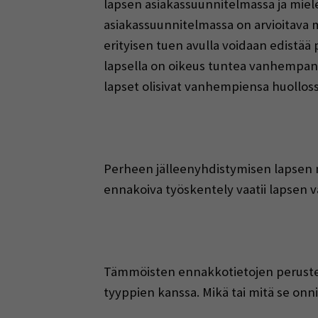
lapsen asiakassuunnitelmassa ja mie
asiakassuunnitelmassa on arvioitava m
erityisen tuen avulla voidaan edistä
lapsella on oikeus tuntea vanhempansa 
lapset olisivat vanhempiensa huolloss
Perheen jälleenyhdistymisen lapsen nä
ennakoiva työskentely vaatii lapsen 
Tämmöisten ennakkotietojen peruste
tyyppien kanssa. Mikä tai mitä se onnis