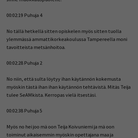
00:02:19 Puhuja 4
No tällä hetkellä sitten opiskelen myös sitten tuolla
ylemmässä ammattikorkeakoulussa Tampereella moni
tavoitteista metsänhoitoa.
00:02:28 Puhuja 2
No niin, että sulta löytyy ihan käytännön kokemusta
myöskin tästä ihan ihan käytännön tehtävistä. Mitäs Teija
tulee SeAMkista. Kerropas vielä itsestäsi.
00:02:38 Puhuja 5
Myös no hei joo mä oon Teija Koivuniemi ja mä oon
toiminut aikaisemmin myöskin opettajana maa ja