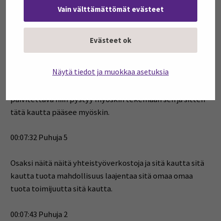
Vain välttämättömät evästeet
00:07:11 Puhuja 5
Evästeet ok
Nämä heidän on mahdollista myöskin esimerkiksi
hankkia tässä koulutusta omille työntekijöille suunnata
Näytä tiedot ja muokkaa asetuksia
tuota sitä kautta osaamista myös sinne plus sitten se
oma oma tuota osaaminen ja tuota mitä mitä siinä on
päivitettävä niin pystyy myöskin tekemään sen ja sitten
tätä kautta pääsee myöskin.
00:07:32 Puhuja 5
Osaksi näitä näitä yhteistyöverkostoja ja sitä kautta sitä
kautta tuota mahdollisuus laajentaa sitä omaa omaa
tuota toimijuutta sitä kautta.
00:07:43 Puhuja 2