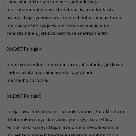
tämä aihe on tärkeä kun metsänhoidossa ja
metsäluonnonhoidossa tarvitaan lisää uudenlaista
osaamista ja työvoimaa sitten mahdollistamaan tämä
metsäalan kehitys ja esimerkiksi vesiensuojelun
tehostaminen, jatkuva peitteisen metsänhoito.
00:09:57 Puhuja 4
luontokohteiden turvaaminen on aihealueita, jotka on
tärkeä osata huomioida siellä käytännön
metsänhoitotöissä.
00:10:07 Puhuja 5
Joo ja tässä on tuota näissä hankevalmistelua. Meillä on
ollut mukana myöskin vahva yrittäjyys tuki. Elikkä
esimerkiksi koneyrittäjät ja Suomen metsäkeskus ja
monet puunhankintaorganisaatiot on ollut myöskin