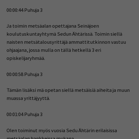
00:00:44 Puhuja 3
Ja toimin metsäalan opettajana Seinäjoen
koulutuskuntayhtymä Sedun Ähtärissä. Toimin siellä
naisten metsätalousyrittäjä ammattitutkinnon vastuu
ohjaajana, jossa mulla on tällä hetkellä 3 eri
opiskelijaryhmää.
00:00:58 Puhuja 3
Tämän lisäksi mä opetan siellä metsäisiä aiheita ja muun
muassa yrittäjyyttä.
00:01:04 Puhuja 3
Olen toiminut myös vuosia Sedu Ähtärin erilaisissa
metsäalan hankkeissa mukana.