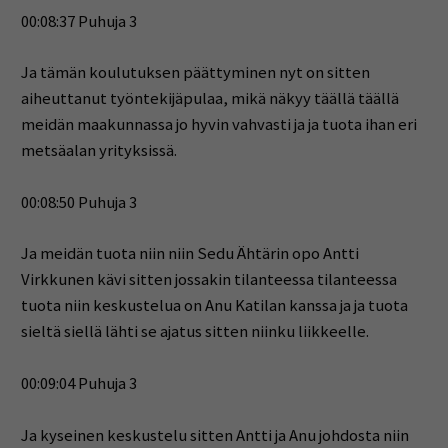
00:08:37 Puhuja 3
Ja tämän koulutuksen päättyminen nyt on sitten
aiheuttanut työntekijäpulaa, mikä näkyy täällä täällä
meidän maakunnassa jo hyvin vahvasti ja ja tuota ihan eri
metsäalan yrityksissä.
00:08:50 Puhuja 3
Ja meidän tuota niin niin Sedu Ähtärin opo Antti
Virkkunen kävi sitten jossakin tilanteessa tilanteessa
tuota niin keskustelua on Anu Katilan kanssa ja ja tuota
sieltä siellä lähti se ajatus sitten niinku liikkeelle.
00:09:04 Puhuja 3
Ja kyseinen keskustelu sitten Antti ja Anu johdosta niin