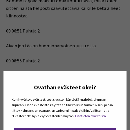
Kemmo tarjoaa maksuttomia koulutuksia, mikä tekee
sitten näistä helposti saavutettavia kaikille ketä aiheet
kiinnostaa.
00:06:51 Puhuja 2
Aivan joo tää on huomionarvoinen juttu että.
00:06:55 Puhuja 2
Että nää maksuttomia, koska meillä on tässä EU;n
osarahoitus mukana.
Ovathan evästeet okei?
00:07:01 Puhuja 5
Kun hyväksyt evästeet, teet sivuston käytöstä mahdollisimman
sujuvan. Osaa evästeistä käytetään tilastollisiin tarkoituksiin, ja osa
liittyy kolmansien osapuolien tarjoamiin palveluihin. Valitsemalla
Joo tuota paitsi tietysti tietysti tuota ihan tuota niin niin
”Evästeet ok” hyväksyt evästeiden käytön.
Lisätietoa evästeistä.
työntekijöille persoonille niin sitten myöskin
organisaatiot, yritykset, työnantajat.