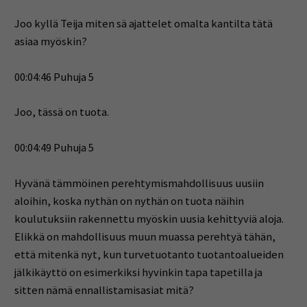
Joo kyllä Teija miten sä ajattelet omalta kantilta tätä
asiaa myöskin?
00:04:46 Puhuja 5
Joo, tässä on tuota.
00:04:49 Puhuja 5
Hyvänä tämmöinen perehtymismahdollisuus uusiin
aloihin, koska nythän on nythän on tuota näihin
koulutuksiin rakennettu myöskin uusia kehittyviä aloja.
Elikkä on mahdollisuus muun muassa perehtyä tähän,
että mitenkä nyt, kun turvetuotanto tuotantoalueiden
jälkikäyttö on esimerkiksi hyvinkin tapa tapetilla ja
sitten nämä ennallistamisasiat mitä?