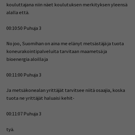
kouluttajana niin näet koulutuksen merkityksen yleensä
alalla että.
00:10:50 Puhuja 3
No joo, Suomihan on aina me elänyt metsästäjä ja tuota
koneurakointipalveluita tarvitaan maametsä ja
bioenergia aloilla ja
00:11:00 Puhuja 3
Ja metsäkonealan yrittäjät tarvitsee niitä osaajia, koska
tuota ne yrittäjät haluaisi kehit-
00:11:07 Puhuja 3
tyä.