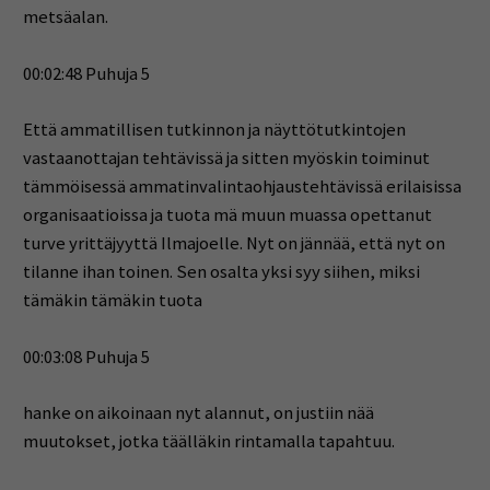
metsäalan.
00:02:48 Puhuja 5
Että ammatillisen tutkinnon ja näyttötutkintojen
vastaanottajan tehtävissä ja sitten myöskin toiminut
tämmöisessä ammatinvalintaohjaustehtävissä erilaisissa
organisaatioissa ja tuota mä muun muassa opettanut
turve yrittäjyyttä Ilmajoelle. Nyt on jännää, että nyt on
tilanne ihan toinen. Sen osalta yksi syy siihen, miksi
tämäkin tämäkin tuota
00:03:08 Puhuja 5
hanke on aikoinaan nyt alannut, on justiin nää
muutokset, jotka täälläkin rintamalla tapahtuu.