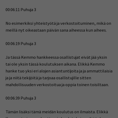
00:06:11 Puhuja 3
No esimerkiksi yhteistyötä ja verkostoituminen, mikä on
meillä nyt oikeastaan päivän sana aiheessa kun aihees.
00:06:19 Puhuja 3
Ja tässä Kemmo hankkeessa osallistujat eivät jää yksin
tai ole yksin tässä koulutuksen aikana. Elikkä Kemmo
hanke tuo yksi eri alojen asiantuntijoita ja ja ammattilaisia
ja ja niitä tekijöitä ja tarjoaa osallistujille sitten
mahdollisuuden verkostoitua ja oppia toinen toisiltaan.
00:06:39 Puhuja 3
Tämän lisäksi tämä meidän koulutus on ilmaista. Elikkä