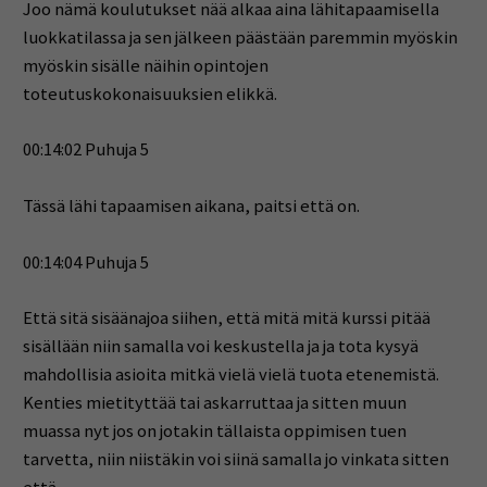
Joo nämä koulutukset nää alkaa aina lähitapaamisella
luokkatilassa ja sen jälkeen päästään paremmin myöskin
myöskin sisälle näihin opintojen
toteutuskokonaisuuksien elikkä.
00:14:02 Puhuja 5
Tässä lähi tapaamisen aikana, paitsi että on.
00:14:04 Puhuja 5
Että sitä sisäänajoa siihen, että mitä mitä kurssi pitää
sisällään niin samalla voi keskustella ja ja tota kysyä
mahdollisia asioita mitkä vielä vielä tuota etenemistä.
Kenties mietityttää tai askarruttaa ja sitten muun
muassa nyt jos on jotakin tällaista oppimisen tuen
tarvetta, niin niistäkin voi siinä samalla jo vinkata sitten