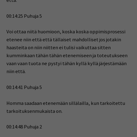
että.
00:14:25 Puhuja 5
Voi ottaa niitä huomioon, koska koska oppimisprosessi
etenee niin että että tällaiset mahdolliset jos jotakin
haasteita on niin niitten ei tulisi vaikuttaa sitten
kumminkaan tähän tähän etenemiseen ja toteutukseen
vaan vaan tuota ne pystyi tähän kyllä kyllä järjestämään
niin että.
00:14:41 Puhuja 5
Homma saadaan etenemään sillälailla, kun tarkoitettu
tarkoituksenmukaista on.
00:14:48 Puhuja 2