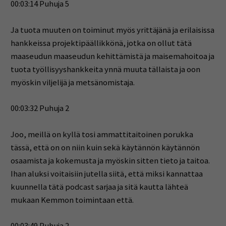
00:03:14 Puhuja 5
Ja tuota muuten on toiminut myös yrittäjänä ja erilaisissa
hankkeissa projektipäällikkönä, jotka on ollut tätä
maaseudun maaseudun kehittämistä ja maisemahoitoa ja
tuota työllisyyshankkeita ynnä muuta tällaista ja oon
myöskin viljelijä ja metsänomistaja.
00:03:32 Puhuja 2
Joo, meillä on kyllä tosi ammattitaitoinen porukka
tässä, että on on niin kuin sekä käytännön käytännön
osaamista ja kokemusta ja myöskin sitten tieto ja taitoa.
Ihan aluksi voitaisiin jutella siitä, että miksi kannattaa
kuunnella tätä podcast sarjaa ja sitä kautta lähteä
mukaan Kemmon toimintaan että.
00:03:49 Puhuja 2