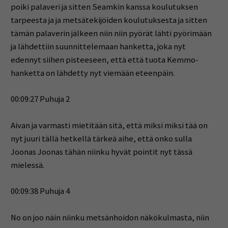
poiki palaveri ja sitten Seamkin kanssa koulutuksen
tarpeesta ja ja metsätekijöiden koulutuksesta ja sitten
tämän palaverin jälkeen niin niin pyörät lähti pyörimään
ja lähdettiin suunnittelemaan hanketta, joka nyt
edennyt siihen pisteeseen, että että tuota Kemmo-
hanketta on lähdetty nyt viemään eteenpäin.
00:09:27 Puhuja 2
Aivan ja varmasti mietitään sitä, että miksi miksi tää on
nyt juuri tällä hetkellä tärkeä aihe, että onko sulla
Joonas Joonas tähän niinku hyvät pointit nyt tässä
mielessä.
00:09:38 Puhuja 4
No on joo näin niinku metsänhoidon näkökulmasta, niin