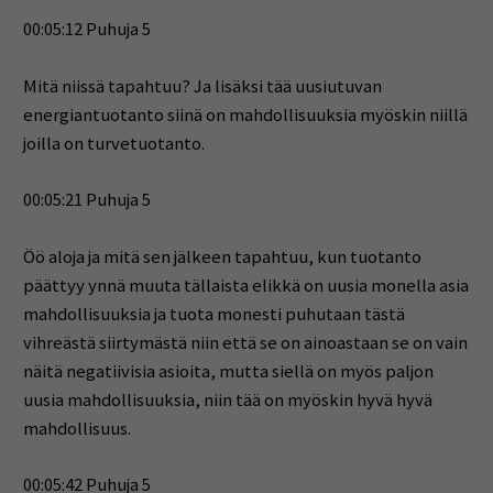
00:05:12 Puhuja 5
Mitä niissä tapahtuu? Ja lisäksi tää uusiutuvan
energiantuotanto siinä on mahdollisuuksia myöskin niillä
joilla on turvetuotanto.
00:05:21 Puhuja 5
Öö aloja ja mitä sen jälkeen tapahtuu, kun tuotanto
päättyy ynnä muuta tällaista elikkä on uusia monella asia
mahdollisuuksia ja tuota monesti puhutaan tästä
vihreästä siirtymästä niin että se on ainoastaan se on vain
näitä negatiivisia asioita, mutta siellä on myös paljon
uusia mahdollisuuksia, niin tää on myöskin hyvä hyvä
mahdollisuus.
00:05:42 Puhuja 5