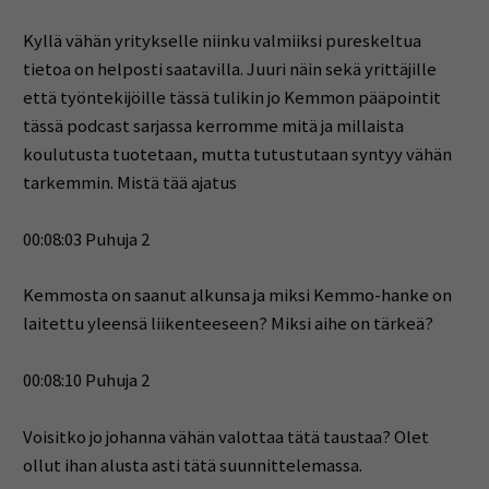
Kyllä vähän yritykselle niinku valmiiksi pureskeltua
tietoa on helposti saatavilla. Juuri näin sekä yrittäjille
että työntekijöille tässä tulikin jo Kemmon pääpointit
tässä podcast sarjassa kerromme mitä ja millaista
koulutusta tuotetaan, mutta tutustutaan syntyy vähän
tarkemmin. Mistä tää ajatus
00:08:03 Puhuja 2
Kemmosta on saanut alkunsa ja miksi Kemmo-hanke on
laitettu yleensä liikenteeseen? Miksi aihe on tärkeä?
00:08:10 Puhuja 2
Voisitko jo johanna vähän valottaa tätä taustaa? Olet
ollut ihan alusta asti tätä suunnittelemassa.