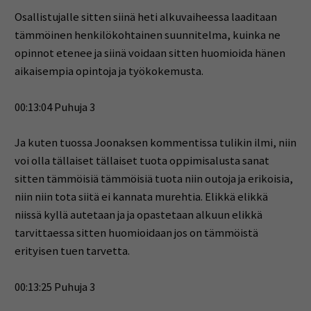
Osallistujalle sitten siinä heti alkuvaiheessa laaditaan
tämmöinen henkilökohtainen suunnitelma, kuinka ne
opinnot etenee ja siinä voidaan sitten huomioida hänen
aikaisempia opintoja ja työkokemusta.
00:13:04 Puhuja 3
Ja kuten tuossa Joonaksen kommentissa tulikin ilmi, niin
voi olla tällaiset tällaiset tuota oppimisalusta sanat
sitten tämmöisiä tämmöisiä tuota niin outoja ja erikoisia,
niin niin tota siitä ei kannata murehtia. Elikkä elikkä
niissä kyllä autetaan ja ja opastetaan alkuun elikkä
tarvittaessa sitten huomioidaan jos on tämmöistä
erityisen tuen tarvetta.
00:13:25 Puhuja 3