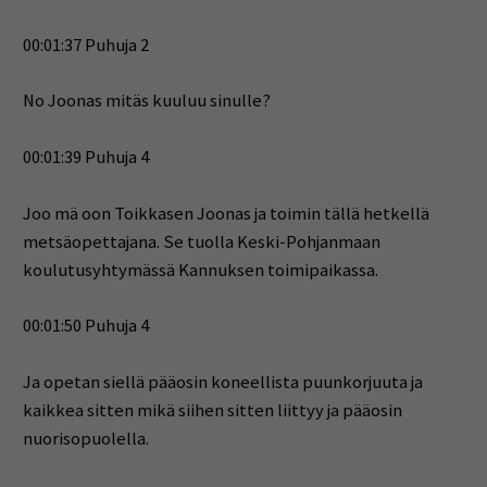
00:01:37 Puhuja 2
No Joonas mitäs kuuluu sinulle?
00:01:39 Puhuja 4
Joo mä oon Toikkasen Joonas ja toimin tällä hetkellä
metsäopettajana. Se tuolla Keski-Pohjanmaan
koulutusyhtymässä Kannuksen toimipaikassa.
00:01:50 Puhuja 4
Ja opetan siellä pääosin koneellista puunkorjuuta ja
kaikkea sitten mikä siihen sitten liittyy ja pääosin
nuorisopuolella.