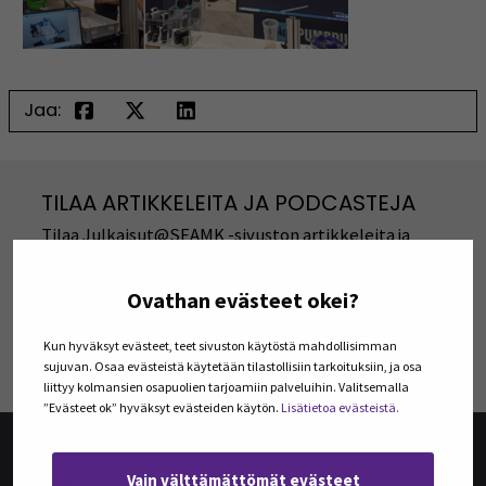
Jaa:
TILAA ARTIKKELEITA JA PODCASTEJA
Tilaa Julkaisut@SEAMK -sivuston artikkeleita ja
podcasteja omaan sähköpostiisi. Koosteet
viimeisimmistä julkaisuista lähetetään tilaajille
kerran kuukaudessa.
Ovathan evästeet okei?
Kun hyväksyt evästeet, teet sivuston käytöstä mahdollisimman
TILAA UUTISKIRJEITÄ
sujuvan. Osaa evästeistä käytetään tilastollisiin tarkoituksiin, ja osa
liittyy kolmansien osapuolien tarjoamiin palveluihin. Valitsemalla
”Evästeet ok” hyväksyt evästeiden käytön.
Lisätietoa evästeistä.
Vain välttämättömät evästeet