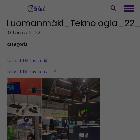
Siirry
sisältöön
Avaa
Luomanmäki_Teknologia_22
18 touko 2022
kategoria:
(Opens in a new window)
Lataa PDF tästä
(Opens in a new window)
(Opens in a new window)
Lataa PDF tästä