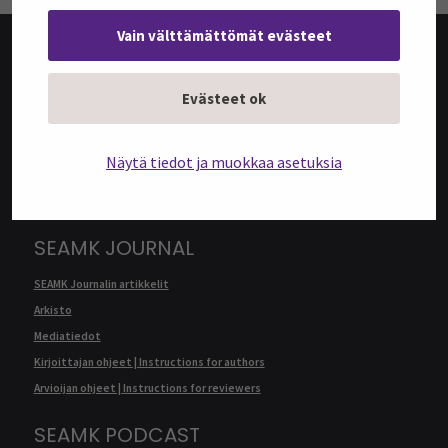
Vain välttämättömät evästeet
@SEAMK-VERKKOLEHTI
Evästeet ok
@SEAMK-verkkolehden artikkelit
Arkisto
Näytä tiedot ja muokkaa asetuksia
Mediatiedot
Kirjoittajan ohjeet | Instructions for authors
SEAMK JOURNAL
SEAMK Journalin artikkelit
Arkisto
Mediatiedot
Kirjoittajan ohjeet | Instructions for authors
Arvioijan ohjeet | Instructions for reviewers
SEAMK PODCAST