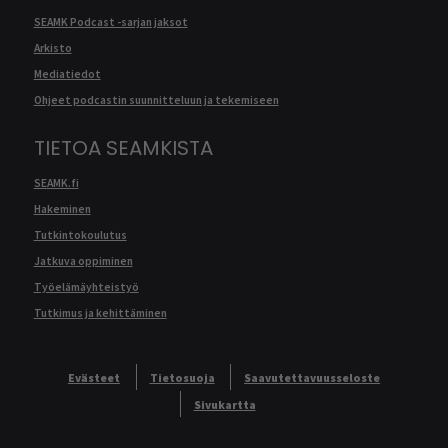
SEAMK Podcast -sarjan jaksot
Arkisto
Mediatiedot
Ohjeet podcastin suunnitteluun ja tekemiseen
TIETOA SEAMKISTA
SEAMK.fi
Hakeminen
Tutkintokoulutus
Jatkuva oppiminen
Työelämäyhteistyö
Tutkimus ja kehittäminen
Evästeet
Tietosuoja
Saavutettavuusseloste
Sivukartta