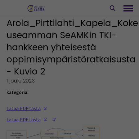
Siirry
sisältöön
Avaa
Arola_Pirttilahti_Kapela_Kok
useamman SeAMKin TKI-
hankkeen yhteisestä
oppimisympäristöratkaisusta
- Kuvio 2
1 joulu 2023
kategoria:
(Opens in a new window)
Lataa PDF tästä
(Opens in a new window)
(Opens in a new window)
Lataa PDF tästä