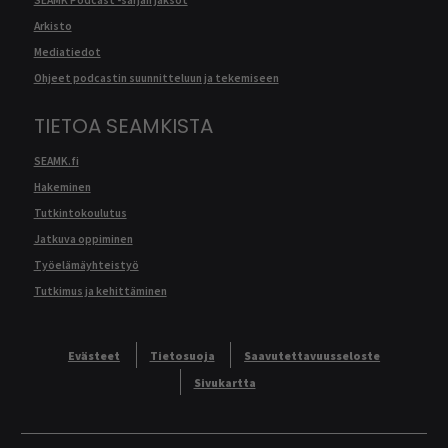
Arkisto
Mediatiedot
Ohjeet podcastin suunnitteluun ja tekemiseen
TIETOA SEAMKISTA
SEAMK.fi
Hakeminen
Tutkintokoulutus
Jatkuva oppiminen
Työelämäyhteistyö
Tutkimus ja kehittäminen
Evästeet
Tietosuoja
Saavutettavuusseloste
Sivukartta