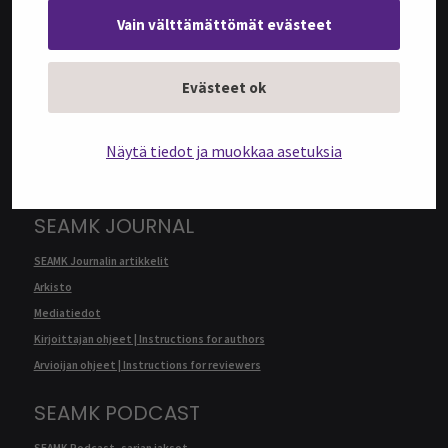
Vain välttämättömät evästeet
@SEAMK-VERKKOLEHTI
Evästeet ok
@SEAMK-verkkolehden artikkelit
Arkisto
Näytä tiedot ja muokkaa asetuksia
Mediatiedot
Kirjoittajan ohjeet | Instructions for authors
SEAMK JOURNAL
SEAMK Journalin artikkelit
Arkisto
Mediatiedot
Kirjoittajan ohjeet | Instructions for authors
Arvioijan ohjeet | Instructions for reviewers
SEAMK PODCAST
SEAMK Podcast -sarjan jaksot