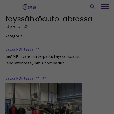
Siirry
sisältöön
Avaa
täyssähköauto labrassa
16 joulu 2021
kategoria:
(Opens in a new window)
Lataa PDF tästä
SeAMKin väreihin teipattu täyssähköauto
laboratoriossa, ihmisiä ympärillä.
(Opens in a new window)
(Opens in a new window)
Lataa PDF tästä