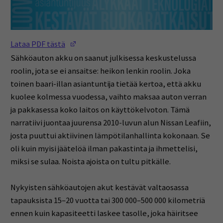
(Opens in a new window)
Lataa PDF tästä
Sähköauton akku on saanut julkisessa keskustelussa
roolin, jota se ei ansaitse: heikon lenkin roolin. Joka
toinen baari-illan asiantuntija tietää kertoa, että akku
kuolee kolmessa vuodessa, vaihto maksaa auton verran
ja pakkasessa koko laitos on käyttökelvoton. Tämä
narratiivi juontaa juurensa 2010-luvun alun Nissan Leafiin,
josta puuttui aktiivinen lämpötilanhallinta kokonaan. Se
oli kuin myisi jäätelöä ilman pakastinta ja ihmettelisi,
miksi se sulaa. Noista ajoista on tultu pitkälle.
Nykyisten sähköautojen akut kestävät valtaosassa
tapauksista 15–20 vuotta tai 300 000–500 000 kilometriä
ennen kuin kapasiteetti laskee tasolle, joka häiritsee