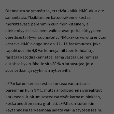
Olennaista on ymmärtää, etteivät kaikki NMC-akut ole
samanlaisia. Yksikiteinen katodirakenne kestää
merkittävästi paremmin kuin monikiteinen, ja
elektrolyytin lisäaineet vaikuttavat pitkäikäisyyteen
oleellisesti. Hyvin suunniteltu NMC-akku voi olla erittäin
kestävä. NMC:n ongelma on H2–H3-faasimuutos, joka
tapahtuu noin 4,0 V:n kennojännitteen kohdalla ja
rasittaa katodirakennetta. Tämä vastaa useimmissa
autoissa hyvin lähelle sitä 80 %:n latausrajaa, jota
suositellaan, ja syykin on nyt selvillä.
LFP:n katodikemia kestää korkeaa varaustasoa
paremmin kuin NMC, mutta anodipuolen sivureaktiot
korkeassa litioitumisasteessa eivät katoa mihinkään,
koska anodi on sama grafiitti. LFP:llä on kuitenkin
käytännössä tärkeämpää ladata välillä täyteen (esim.