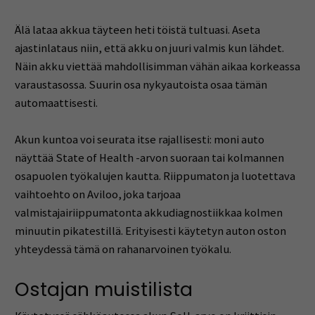
Älä lataa akkua täyteen heti töistä tultuasi. Aseta
ajastinlataus niin, että akku on juuri valmis kun lähdet.
Näin akku viettää mahdollisimman vähän aikaa korkeassa
varaustasossa. Suurin osa nykyautoista osaa tämän
automaattisesti.
Akun kuntoa voi seurata itse rajallisesti: moni auto
näyttää State of Health -arvon suoraan tai kolmannen
osapuolen työkalujen kautta. Riippumaton ja luotettava
vaihtoehto on Aviloo, joka tarjoaa
valmistajairiippumatonta akkudiagnostiikkaa kolmen
minuutin pikatestillä. Erityisesti käytetyn auton oston
yhteydessä tämä on rahanarvoinen työkalu.
Ostajan muistilista