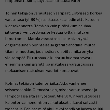
riippumatta siitä, käytetäänkö akkua vai ei.
Toinen tekijä on varaustason ääripäät. Erityisesti korkea
varaustaso (yli 90 %) rasittaa sekä anodin että katodin
kiderakennetta. Tämä on kuin pitäisi kuminauhaa
jatkuvasti venytettynä: se kestää kyllä, mutta ei
loputtomiin. Matala varaustaso ei ole aivan yhtä
ongelmallinen perinteisellä grafiittianodilla, mutta
tilanne muuttuu, jos anodissa on piitä, mikä on yhä
yleisempää. Pii turpoaa ja kutistuu huomattavasti
enemmän kuin grafiitti, ja matalassa varaustasossa
mekaanisen rasituksen vauriot korostuvat.
Kolmas tekijä on kalenteriaika. Akku vanhenee
seisoessaankin. Olennaista on, missä varaustasossa ja
lämpötilassa sitä säilytetään. Alle 50 %:n varaustasossa
kalenterivanhenemisen vaikutukset alkavat selvästi
tasaantua. Pahinta mitä akulle voi tehdä on ladata se 100