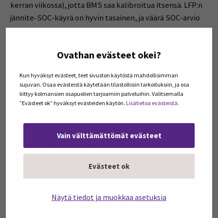
kerran viikossa), jotta BMS saa kalibroitua itsensä. LFP:n
jännite-SOC-käyrä on hyvin tasainen, ja väärä SOC-arvio
on paitsi käytännön ärsäke myös turvallisuusriski.
Ovathan evästeet okei?
Suomen talvi: parempi kuin
luulisi
Kun hyväksyt evästeet, teet sivuston käytöstä mahdollisimman
sujuvan. Osaa evästeistä käytetään tilastollisiin tarkoituksiin, ja osa
Kylmyys ei ole akun pahin vihollinen pitkällä aikavälillä.
liittyy kolmansien osapuolien tarjoamiin palveluihin. Valitsemalla
”Evästeet ok” hyväksyt evästeiden käytön.
Lisätietoa evästeistä.
Kuumuus on. Keskieurooppalainen helleaalto (40+ °C) on
pitkäkestoisuuden kannalta suurempi riski kuin
suomalainen pakkanen. Pakkasessa akku toimii
Vain välttämättömät evästeet
huonommin juuri sillä hetkellä (resistanssi kasvaa,
kapasiteetti laskee tilapäisesti, BMS rajoittaa
Evästeet ok
latausvirtaa), mutta se ei välttämättä vanhene
nopeammin.
Näytä tiedot ja muokkaa asetuksia
Kriittisin hetki on lataaminen kylmässä. Vaikka BMS