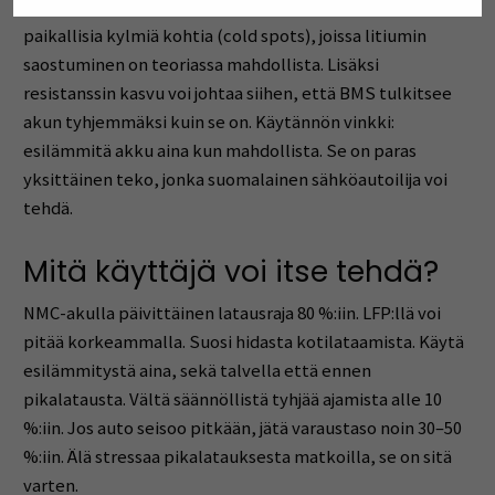
yrittääkin suojella akkua, järjestelmässä saattaa esiintyä
paikallisia kylmiä kohtia (cold spots), joissa litiumin
saostuminen on teoriassa mahdollista. Lisäksi
resistanssin kasvu voi johtaa siihen, että BMS tulkitsee
akun tyhjemmäksi kuin se on. Käytännön vinkki:
esilämmitä akku aina kun mahdollista. Se on paras
yksittäinen teko, jonka suomalainen sähköautoilija voi
tehdä.
Mitä käyttäjä voi itse tehdä?
NMC-akulla päivittäinen latausraja 80 %:iin. LFP:llä voi
pitää korkeammalla. Suosi hidasta kotilataamista. Käytä
esilämmitystä aina, sekä talvella että ennen
pikalatausta. Vältä säännöllistä tyhjää ajamista alle 10
%:iin. Jos auto seisoo pitkään, jätä varaustaso noin 30–50
%:iin. Älä stressaa pikalatauksesta matkoilla, se on sitä
varten.