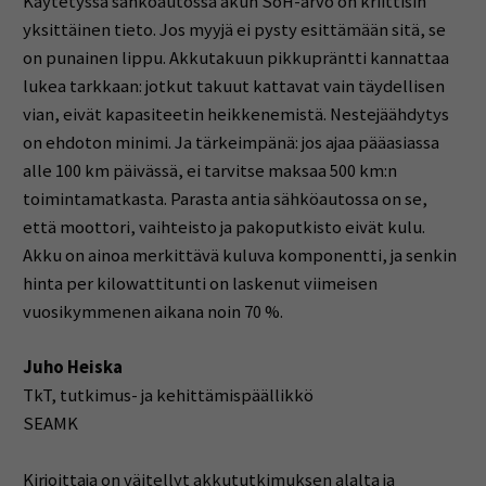
Käytetyssä sähköautossa akun SoH-arvo on kriittisin
yksittäinen tieto. Jos myyjä ei pysty esittämään sitä, se
on punainen lippu. Akkutakuun pikkupräntti kannattaa
lukea tarkkaan: jotkut takuut kattavat vain täydellisen
vian, eivät kapasiteetin heikkenemistä. Nestejäähdytys
on ehdoton minimi. Ja tärkeimpänä: jos ajaa pääasiassa
alle 100 km päivässä, ei tarvitse maksaa 500 km:n
toimintamatkasta. Parasta antia sähköautossa on se,
että moottori, vaihteisto ja pakoputkisto eivät kulu.
Akku on ainoa merkittävä kuluva komponentti, ja senkin
hinta per kilowattitunti on laskenut viimeisen
vuosikymmenen aikana noin 70 %.
Juho Heiska
TkT, tutkimus- ja kehittämispäällikkö
SEAMK
Kirjoittaja on väitellyt akkututkimuksen alalta ja