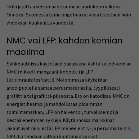
%:iin ja jättää seisomaan kuumaan aurinkoon viikoksi.
Onneksi Suomessa tämä ongelma ratkeaa itsestään noin
yhdeksän kuukautta vuodesta.
NMC vai LFP: kahden kemian
maailma
Sähköautoissa käytetään pääasiassa kahta katodikemiaa:
NMC (nikkeli-mangaani-koboltti) ja LFP
(litiumrautafosfaatti). Molemmissa käytetään
anodipuolella samaa perusmateriaalia, tyypillisesti
grafiittia tai grafiitti-piiseosta. Ero on katodissa. NMC on
energiatiheämpi ja mahdollistaa pidemmän
toimintamatkan, LFP on halvempi, turvallisempi ja
kestää enemmän syklejä. Käytännössä markkinat
jakautuvat niin, että LFP menee entry- ja perusmalleihin,
NMC:llä tehdään pitkän kantaman versiot.