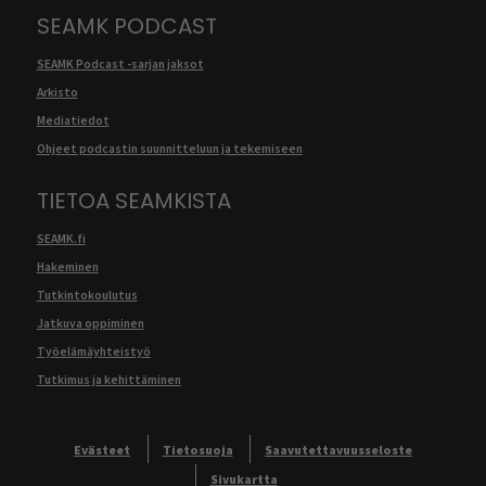
SEAMK PODCAST
SEAMK Podcast -sarjan jaksot
Arkisto
Mediatiedot
Ohjeet podcastin suunnitteluun ja tekemiseen
TIETOA SEAMKISTA
SEAMK.fi
Hakeminen
Tutkintokoulutus
Jatkuva oppiminen
Työelämäyhteistyö
Tutkimus ja kehittäminen
Evästeet
Tietosuoja
Saavutettavuusseloste
Sivukartta