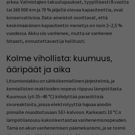
arkea. Valmistajien takuulupaukset, tyypillisesti 8 vuotta
tai 160 000 km ja 70 % jäljellä olevaa kapasiteettia, ovat
konservatiivisia. Data-aineistot osoittavat, että
keskimääräinen kapasiteetin menetys on noin 2–2,5 %
vuodessa. Akku siis vanhenee, mutta se vanhenee
hitaasti, ennustettavasti ja hallitusti.
Kolme vihollista: kuumuus,
ääripäät ja aika
Litiumioniakku on sähkökemiallinen järjestelmä, ja
kemiallisten reaktioiden nopeus riippuu lämpötilasta.
Kuumuus (yli 35–40 °C) kiihdyttää parasiittisiä
sivureaktioita, joissa elektrolyyttiä hajoaa anodin
pinnalle muodostuvaan SEI-kalvoon. Karkeasti 10 °C:n
lämpötilanousu kaksinkertaistaa vanhenemisnopeuden.
Tämä on akun vanhenemisen päämekanismi, ja se toimii