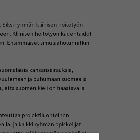
 Siksi ryhmän kliinisen hoitotyön
een. Kliinisen hoitotyön kädentaidot
en. Ensimmäiset simulaatiotunnitkin
suomalaisia kansansairauksia,
s kuulemaan ja puhumaan suomea ja
, että suomen kieli on haastava ja
oteuttaa projektiluonteinen
la, ja kaikki ryhmän opiskelijat
mme, että kaikki ryhmän opiskelijat