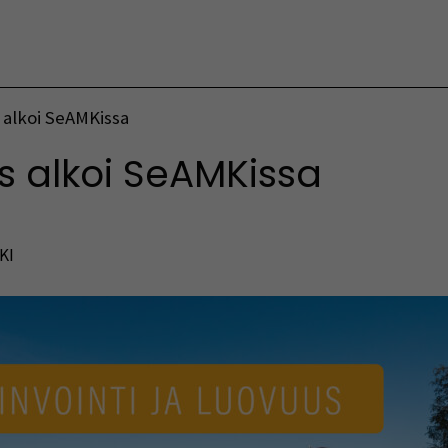
Vaihda kieltä
 alkoi SeAMKissa
s alkoi SeAMKissa
KI