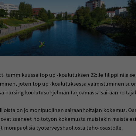
indow)
 tammikuussa top up -koulutuksen 22:lle filippiiniläisel
inen, joten top up -koulutuksessa valmistuminen suom
 nursing koulutusohjelman tarjoamassa sairaanhoitaja
ijoista on jo monipuolinen sairaanhoitajan kokemus. Osa
t ovat saaneet hoitotyön kokemusta muistakin maista esi
t monipuolisia työterveyshuollosta teho-osastolle.