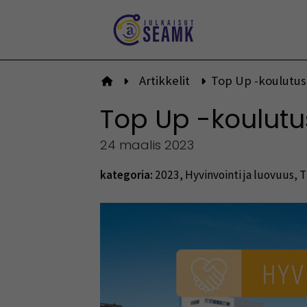
Siirry
sisältöön
Artikkelit
Top Up -koulutus
Etusivulle
Top Up -koulutu
24 maalis 2023
kategoria:
2023
,
Hyvinvointi ja luovuus
,
T