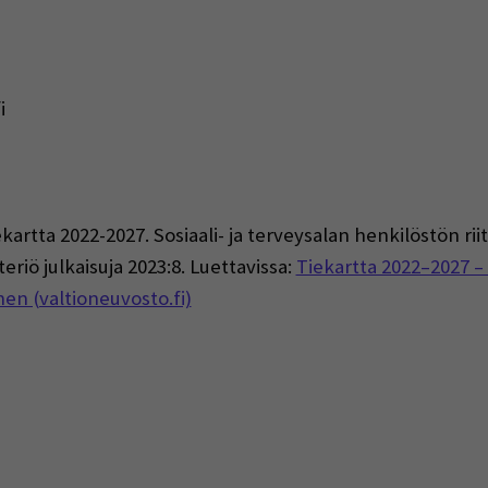
i
iekartta 2022-2027. Sosiaali- ja terveysalan henkilöstön r
eriö julkaisuja 2023:8. Luettavissa:
Tiekartta 2022–2027 – 
en (valtioneuvosto.fi)