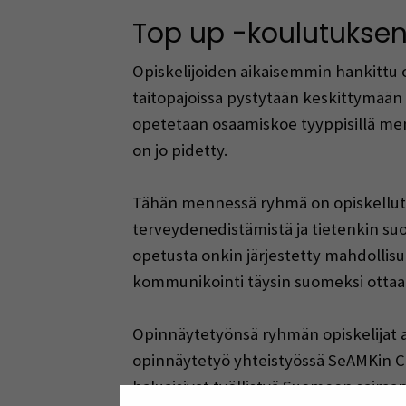
Top up -koulutuksen
Opiskelijoiden aikaisemmin hankittu 
taitopajoissa pystytään keskittymään
opetetaan osaamiskoe tyyppisillä men
on jo pidetty.
Tähän mennessä ryhmä on opiskellut lä
terveydenedistämistä ja tietenkin s
opetusta onkin järjestetty mahdollisu
kommunikointi täysin suomeksi ottaa ai
Opinnäytetyönsä ryhmän opiskelijat a
opinnäytetyö yhteistyössä SeAMKin Ca
haluaisivat työllistyä Suomeen sairaa