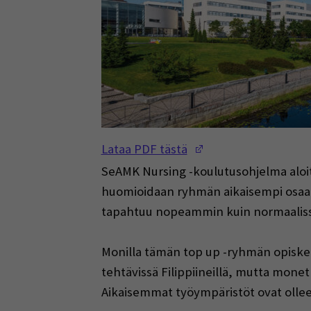
(Opens in a new w
Lataa PDF tästä
SeAMK Nursing -koulutusohjelma aloitti
huomioidaan ryhmän aikaisempi osaam
tapahtuu nopeammin kuin normaalissa
Monilla tämän top up -ryhmän opiskel
tehtävissä Filippiineillä, mutta mone
Aikaisemmat työympäristöt ovat ollee