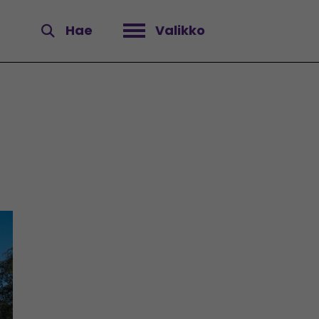
Hae
Valikko
Avaa valikko