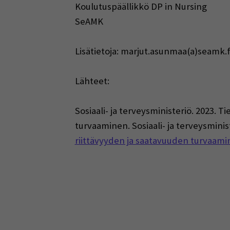
Koulutuspäällikkö DP in Nursing
SeAMK
Lisätietoja: marjut.asunmaa(a)seamk.f
Lähteet:
Sosiaali- ja terveysministeriö. 2023. T
turvaaminen. Sosiaali- ja terveysminist
riittävyyden ja saatavuuden turvaamin