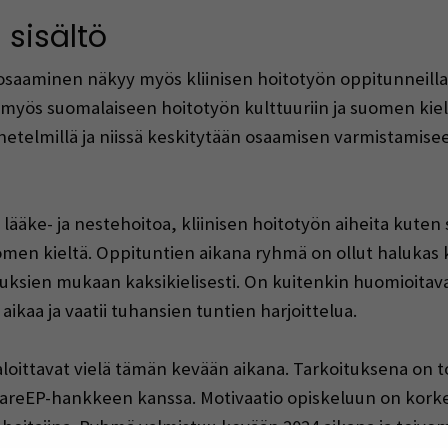
 sisältö
osaaminen näkyy myös kliinisen hoitotyön oppitunneilla.
 myös suomalaiseen hoitotyön kulttuuriin ja suomen kiel
etelmillä ja niissä keskitytään osaamisen varmistamise
äke- ja nestehoitoa, kliinisen hoitotyön aiheita kuten 
uomen kieltä. Oppituntien aikana ryhmä on ollut haluka
uksien mukaan kaksikielisesti. On kuitenkin huomioitava
kaa ja vaatii tuhansien tuntien harjoittelua.
loittavat vielä tämän kevään aikana. Tarkoituksena on t
reEP-hankkeen kanssa. Motivaatio opiskeluun on korkeal
nhoitajina. Ryhmä valmistuu kevään 2024 aikana ja toivo