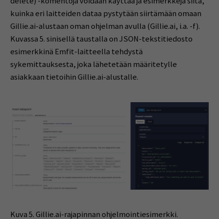
delete) -komentoja voidaan käyttää ja esimerkkejä siitä,
kuinka eri laitteiden dataa pystytään siirtämään omaan
Gillie.ai-alustaan oman ohjelman avulla (Gillie.ai, i.a. -f).
Kuvassa 5. sinisellä taustalla on JSON-tekstitiedosto
esimerkkinä Emfit-laitteella tehdystä
sykemittauksesta, joka lähetetään määritetylle
asiakkaan tietoihin Gillie.ai-alustalle.
Kuva 5. Gillie.ai-rajapinnan ohjelmointiesimerkki.