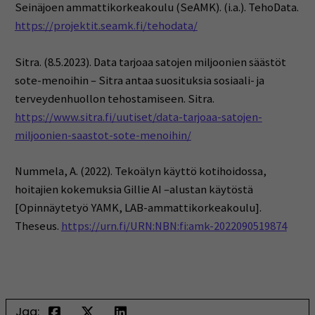
Seinäjoen ammattikorkeakoulu (SeAMK). (i.a.). TehoData.
https://projektit.seamk.fi/tehodata/
Sitra. (8.5.2023). Data tarjoaa satojen miljoonien säästöt
sote-menoihin – Sitra antaa suosituksia sosiaali- ja
terveydenhuollon tehostamiseen. Sitra.
https://www.sitra.fi/uutiset/data-tarjoaa-satojen-
miljoonien-saastot-sote-menoihin/
Nummela, A. (2022). Tekoälyn käyttö kotihoidossa,
hoitajien kokemuksia Gillie AI –alustan käytöstä
[Opinnäytetyö YAMK, LAB-ammattikorkeakoulu].
Theseus.
https://urn.fi/URN:NBN:fi:amk-2022090519874
Jaa: