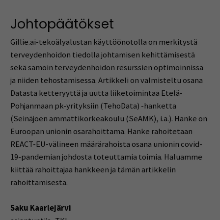
Johtopäätökset
Gillie.ai-tekoälyalustan käyttöönotolla on merkitystä
terveydenhoidon tiedolla johtamisen kehittämisestä
sekä samoin terveydenhoidon resurssien optimoinnissa
ja niiden tehostamisessa. Artikkeli on valmisteltu osana
Datasta ketteryyttä ja uutta liiketoimintaa Etelä-
Pohjanmaan pk-yrityksiin (TehoData) -hanketta
(Seinäjoen ammattikorkeakoulu (SeAMK), i.a.). Hanke on
Euroopan unionin osarahoittama. Hanke rahoitetaan
REACT-EU-välineen määrärahoista osana unionin covid-
19-pandemian johdosta toteuttamia toimia. Haluamme
kiittää rahoittajaa hankkeen ja tämän artikkelin
rahoittamisesta.
Saku Kaarlejärvi