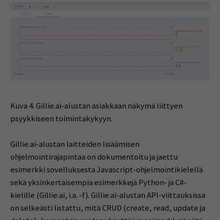
Kuva 4. Gillie.ai-alustan asiakkaan näkymä liittyen
psyykkiseen toimintakykyyn.
Gillie.ai-alustan laitteiden lisäämisen
ohjelmointirajapintaa on dokumentoitu ja jaettu
esimerkki sovelluksesta Javascript-ohjelmointikielellä
sekä yksinkertaisempia esimerkkejä Python- ja C#-
kielille (Gillie.ai, i.a. -f). Gillie.ai-alustan API-viittauksissa
on selkeästi listattu, mitä CRUD (create, read, update ja