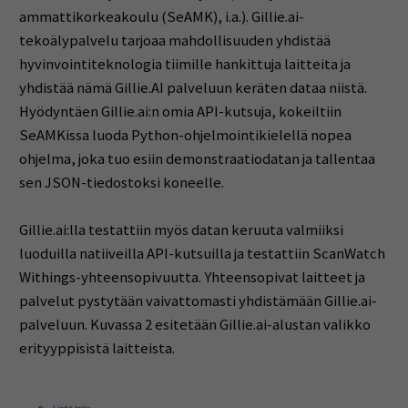
ammattikorkeakoulu (SeAMK), i.a.). Gillie.ai-
tekoälypalvelu tarjoaa mahdollisuuden yhdistää
hyvinvointiteknologia tiimille hankittuja laitteita ja
yhdistää nämä Gillie.AI palveluun keräten dataa niistä.
Hyödyntäen Gillie.ai:n omia API-kutsuja, kokeiltiin
SeAMKissa luoda Python-ohjelmointikielellä nopea
ohjelma, joka tuo esiin demonstraatiodatan ja tallentaa
sen JSON-tiedostoksi koneelle.
Gillie.ai:lla testattiin myös datan keruuta valmiiksi
luoduilla natiiveilla API-kutsuilla ja testattiin ScanWatch
Withings-yhteensopivuutta. Yhteensopivat laitteet ja
palvelut pystytään vaivattomasti yhdistämään Gillie.ai-
palveluun. Kuvassa 2 esitetään Gillie.ai-alustan valikko
erityyppisistä laitteista.