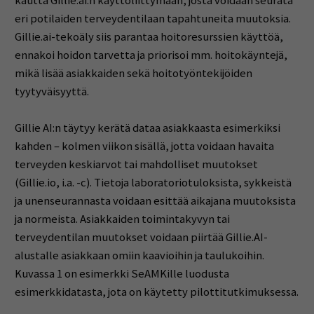
kautta Gillie.ai:n käyttöliittymään, josta voidaan seurata
eri potilaiden terveydentilaan tapahtuneita muutoksia.
Gillie.ai-tekoäly siis parantaa hoitoresurssien käyttöä,
ennakoi hoidon tarvetta ja priorisoi mm. hoitokäyntejä,
mikä lisää asiakkaiden sekä hoitotyöntekijöiden
tyytyväisyyttä.
Gillie AI:n täytyy kerätä dataa asiakkaasta esimerkiksi
kahden – kolmen viikon sisällä, jotta voidaan havaita
terveyden keskiarvot tai mahdolliset muutokset
(Gillie.io, i.a. -c). Tietoja laboratoriotuloksista, sykkeistä
ja unenseurannasta voidaan esittää aikajana muutoksista
ja normeista. Asiakkaiden toimintakyvyn tai
terveydentilan muutokset voidaan piirtää Gillie.AI-
alustalle asiakkaan omiin kaavioihin ja taulukoihin.
Kuvassa 1 on esimerkki SeAMKille luodusta
esimerkkidatasta, jota on käytetty pilottitutkimuksessa.