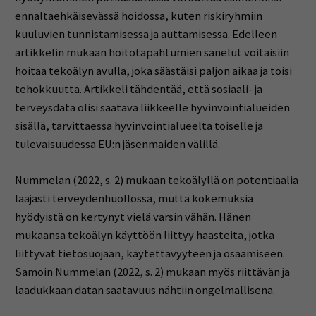
ennaltaehkäisevässä hoidossa, kuten riskiryhmiin
kuuluvien tunnistamisessa ja auttamisessa. Edelleen
artikkelin mukaan hoitotapahtumien sanelut voitaisiin
hoitaa tekoälyn avulla, joka säästäisi paljon aikaa ja toisi
tehokkuutta. Artikkeli tähdentää, että sosiaali- ja
terveysdata olisi saatava liikkeelle hyvinvointialueiden
sisällä, tarvittaessa hyvinvointialueelta toiselle ja
tulevaisuudessa EU:n jäsenmaiden välillä.
Nummelan (2022, s. 2) mukaan tekoälyllä on potentiaalia
laajasti terveydenhuollossa, mutta kokemuksia
hyödyistä on kertynyt vielä varsin vähän. Hänen
mukaansa tekoälyn käyttöön liittyy haasteita, jotka
liittyvät tietosuojaan, käytettävyyteen ja osaamiseen.
Samoin Nummelan (2022, s. 2) mukaan myös riittävän ja
laadukkaan datan saatavuus nähtiin ongelmallisena.