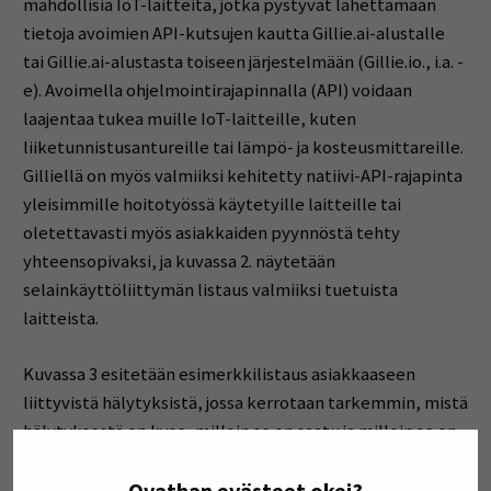
mahdollisia IoT-laitteita, jotka pystyvät lähettämään
tietoja avoimien API-kutsujen kautta Gillie.ai-alustalle
tai Gillie.ai-alustasta toiseen järjestelmään (Gillie.io., i.a. -
e). Avoimella ohjelmointirajapinnalla (API) voidaan
laajentaa tukea muille IoT-laitteille, kuten
liiketunnistusantureille tai lämpö- ja kosteusmittareille.
Gilliellä on myös valmiiksi kehitetty natiivi-API-rajapinta
yleisimmille hoitotyössä käytetyille laitteille tai
oletettavasti myös asiakkaiden pyynnöstä tehty
yhteensopivaksi, ja kuvassa 2. näytetään
selainkäyttöliittymän listaus valmiiksi tuetuista
laitteista.
Kuvassa 3 esitetään esimerkkilistaus asiakkaaseen
liittyvistä hälytyksistä, jossa kerrotaan tarkemmin, mistä
hälytyksestä on kyse, milloin se on saatu ja milloin se on
kuitattu.
Ovathan evästeet okei?