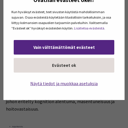
Kun hyväksyt evästeet, teet sivuston käytöstä mahdollisimman
sujuvan. Osaa evästeistä käytetään tilastollisiin tarkoituksiin, ja osa
liittyy kolmansien osapuolien tarjoamiin palveluihin. Valitsemalla
”Evästeet ok” hyväksyt evästeiden käytön.
Lisätietoa evästeistä.
Vain välttämättömät evästeet
Evästeet ok
Kuva 3. Gillie.ai-alustan esimerkkilistaus asiakkaaseen
liittyvistä hälytyksistä.
Näytä tiedot ja muokkaa asetuksia
Kuvassa 4 esitetään asiakkaan psyykkinen toimintakyky,
johon eritelty kognition alentuma, masentuneisuus ja
hoitovastaisuus.