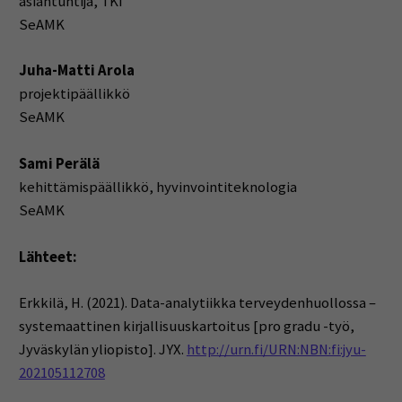
asiantuntija, TKI
SeAMK
Juha-Matti Arola
projektipäällikkö
SeAMK
Sami Perälä
kehittämispäällikkö, hyvinvointiteknologia
SeAMK
Lähteet:
Erkkilä, H. (2021). Data-analytiikka terveydenhuollossa –
systemaattinen kirjallisuuskartoitus [pro gradu -työ,
Jyväskylän yliopisto]. JYX.
http://urn.fi/URN:NBN:fi:jyu-
202105112708