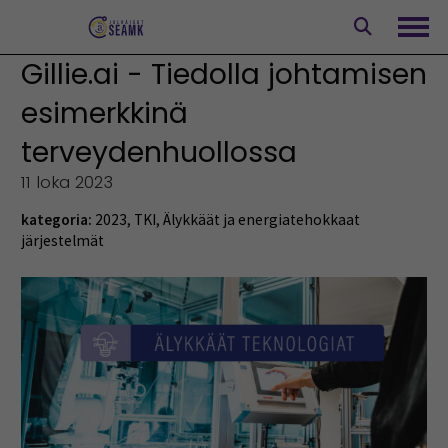
Siirry
sisältöön
Avaa
Gillie.ai - Tiedolla johtamisen
esimerkkinä
terveydenhuollossa
11 loka 2023
kategoria:
2023
,
TKI
,
Älykkäät ja energiatehokkaat
järjestelmät