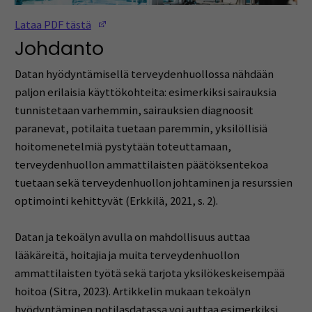
(Opens in a new window)
Lataa PDF tästä
Johdanto
Datan hyödyntämisellä terveydenhuollossa nähdään
paljon erilaisia käyttökohteita: esimerkiksi sairauksia
tunnistetaan varhemmin, sairauksien diagnoosit
paranevat, potilaita tuetaan paremmin, yksilöllisiä
hoitomenetelmiä pystytään toteuttamaan,
terveydenhuollon ammattilaisten päätöksentekoa
tuetaan sekä terveydenhuollon johtaminen ja resurssien
optimointi kehittyvät (Erkkilä, 2021, s. 2).
Datan ja tekoälyn avulla on mahdollisuus auttaa
lääkäreitä, hoitajia ja muita terveydenhuollon
ammattilaisten työtä sekä tarjota yksilökeskeisempää
hoitoa (Sitra, 2023). Artikkelin mukaan tekoälyn
hyödyntäminen potilasdatassa voi auttaa esimerkiksi