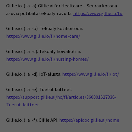
Gillie.io. (i.a.-a). Gillie.ai for Healtcare – Seuraa kotona
asuvia potilaita tekoälyn avulla.
https://www.gillie.io/fi/
Gillie.io. (i.a. -b). Tekoäly kotihoitoon.
https://www.gillie.io/fi/home-care/
Gillie.io. (i.a. -c). Tekoäly hoivakotiin.
https://www.gillie.io/fi/nursing-homes/
Gillie.io. (i.a. -d). IoT-alusta.
https://www.gillie.io/fi/iot/
Gillie.io. (i.a. -e). Tuetut laitteet.
https://support.gillie.ai/hc/fi/articles/360001527338-
Tuetut-laitteet
Gillie.io. (i.a. -f). Gillie API.
https://apidoc.gillie.ai/home