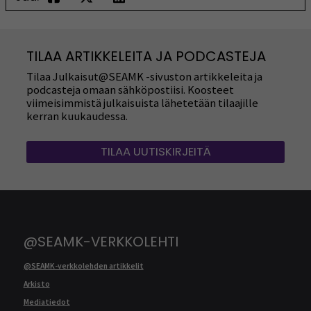
TILAA ARTIKKELEITA JA PODCASTEJA
Tilaa Julkaisut@SEAMK -sivuston artikkeleita ja
podcasteja omaan sähköpostiisi. Koosteet
viimeisimmistä julkaisuista lähetetään tilaajille
kerran kuukaudessa.
TILAA UUTISKIRJEITÄ
@SEAMK-VERKKOLEHTI
@SEAMK-verkkolehden artikkelit
Arkisto
Mediatiedot